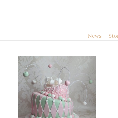
News
Sto