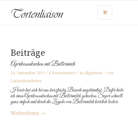
Beiträge
Aprikosenkuchen mit Buttermich
14. September 2019
/
0 Kommentare
/
in
Allgemein
/
von
Liaisonbearbeiter
Heute hat sich bei uns kurzfristig Besuch angekündigt. Dafür habe
ich einen Aprikosenkuchen mit Buttermilch gebacken. Super schnell,
ganz einfach und durch die Zugabe von Buttermilch herrlich locker.
Weiterlesen
→