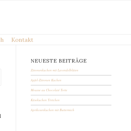
ch
Kontakt
NEUESTE BEITRÄGE
Zitronenkuchen mit Lavendelblüten
Apfel-Zitronen Kuchen
Mousse au Chocolaté Torte
Käsekuchen Törtchen
Aprikosenkuchen mit Buttermich
l