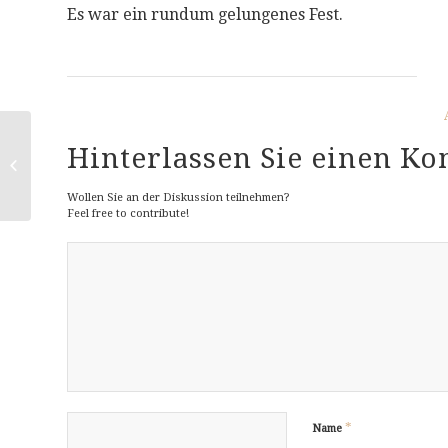
Es war ein rundum gelungenes Fest.
Hinterlassen Sie einen K
Torte des Monats Juli
2015
Wollen Sie an der Diskussion teilnehmen?
Feel free to contribute!
*
Name