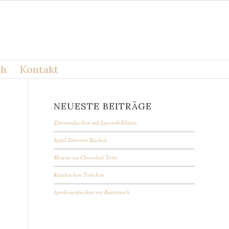
ch
Kontakt
NEUESTE BEITRÄGE
Zitronenkuchen mit Lavendelblüten
Apfel-Zitronen Kuchen
Mousse au Chocolaté Torte
Käsekuchen Törtchen
Aprikosenkuchen mit Buttermich