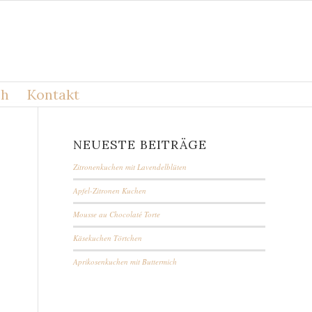
ch
Kontakt
NEUESTE BEITRÄGE
Zitronenkuchen mit Lavendelblüten
Apfel-Zitronen Kuchen
Mousse au Chocolaté Torte
Käsekuchen Törtchen
Aprikosenkuchen mit Buttermich