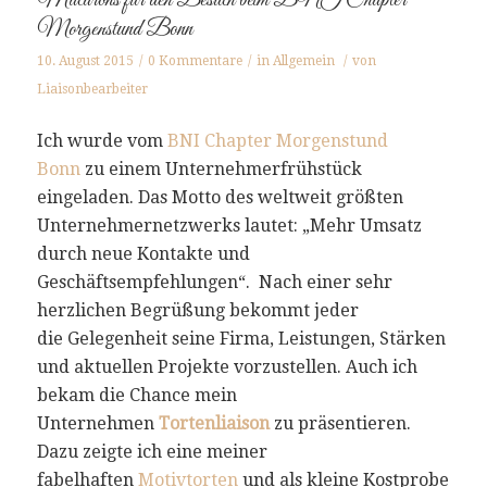
Macarons für den Besuch beim BNI Chapter
Morgenstund Bonn
10. August 2015
/
0 Kommentare
/
in
Allgemein
/
von
Liaisonbearbeiter
Ich wurde vom
BNI Chapter Morgenstund
Bonn
zu einem Unternehmerfrühstück
eingeladen. Das Motto des weltweit größten
Unternehmernetzwerks lautet: „Mehr Umsatz
durch neue Kontakte und
Geschäftsempfehlungen“. Nach einer sehr
herzlichen Begrüßung bekommt jeder
die Gelegenheit seine Firma, Leistungen, Stärken
und aktuellen Projekte vorzustellen. Auch ich
bekam die Chance mein
Unternehmen
Tortenliaison
zu präsentieren.
Dazu zeigte ich eine meiner
fabelhaften
Motivtorten
und als kleine Kostprobe