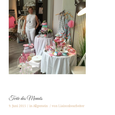
Torte des Monats
9. Juni 2015
/
in
Allgemein
/
von
Liaisonbearbeiter